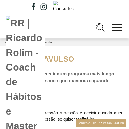
Está em...
Como Posso Ajudar-Te
/
SESSÕES AVULSO
Se não queres investir num programa mais longo,
podes fazer as sessões que quiseres e quando
quiseres.
Indicado para quem
:
• Prefere trabalhar sessão a sessão e decidir quando quer
realizar a próxima sessão, se quiser realizá-la;
Marca a Tua 1ª Sessão Gratuita