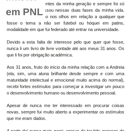
crianças e adolescentes da minha geração e sempre foi só
isso que me interessou nessas duas fases da minha vida.
Nunca tive um brilho nos olhos em relação a qualquer que
fosse o tema a não ser futebol ou hóquei em patins,
modalidade em que fui federado até entrar na universidade.
Devido a esta falta de interesse pelo que quer que fosse,
nunca li um livro de livre vontade até aos meus 31 anos. Os
que li foi por obrigação académica.
Aos 31 anos, fruto do início da minha relação com a Andreia
(ela, sim, uma aluna brilhante desde sempre e com uma
maturidade intelectual e emocional muito acima do normal),
recebi fortes estímulos para começar a investigar um pouco
o desenvolvimento humano ou desenvolvimento pessoal.
Apesar de nunca me ter interessado em procurar coisas
novas, sempre fui muito aberto a experimentar os estímulos
que me eram dados.
A partir daí nunca mais parei, apesar de ter tido espaços de