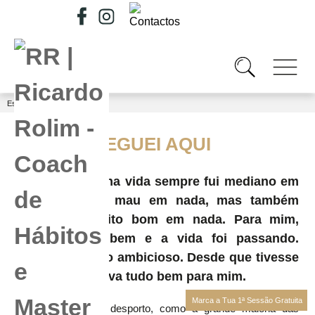
Está em...
Quem Sou
/
COMO CHEGUEI AQUI
Em toda a minha vida sempre fui mediano em
tudo. Não era mau em nada, mas também
nunca era muito bom em nada. Para mim,
assim estava bem e a vida foi passando.
Nunca fui muito ambicioso. Desde que tivesse
bem-estar, estava tudo bem para mim.
Marca a Tua 1ª Sessão Gratuita
Sempre gostei de desporto, como a grande maioria das