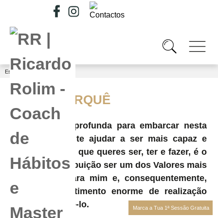
Está em...
Quem Sou
/
O MEU PORQUÊ
A razão mais profunda para embarcar nesta
“aventura” de te ajudar a ser mais capaz e
alcançar aquilo que queres ser, ter e fazer, é o
facto da Contribuição ser um dos Valores mais
importantes para mim e, consequentemente,
tenho um sentimento enorme de realização
pessoal ao fazê-lo.
Marca a Tua 1ª Sessão Gratuita