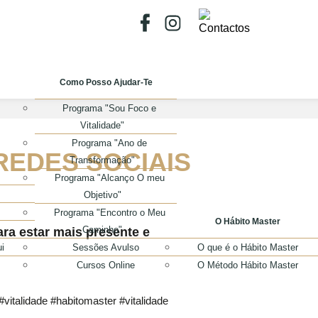
Como Posso Ajudar-Te
Programa "Sou Foco e
Vitalidade"
Programa "Ano de
REDES SOCIAIS
Transformação"
Programa "Alcanço O meu
Objetivo"
Programa "Encontro o Meu
O Hábito Master
Caminho"
ra estar mais presente e
i
Sessões Avulso
O que é o Hábito Master
Cursos Online
O Método Hábito Master
vitalidade #habitomaster #vitalidade