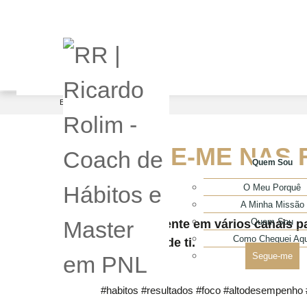
Está em...
Quem Sou
/
SEGUE-ME NAS 
Quem Sou
O Meu Porquê
A Minha Missão
Quem Sou
Estou presente em vários canais pa
Como Cheguei Aqu
mais perto de ti.
Segue-me
#habitos #resultados #foco #altodesempenho #