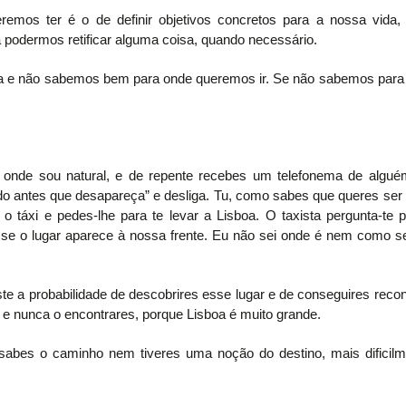
emos ter é o de definir objetivos concretos para a nossa vida, 
odermos retificar alguma coisa, quando necessário.
va e não sabemos bem para onde queremos ir. Se não sabemos para 
 onde sou natural, e de repente recebes um telefonema de alguém
do antes que desapareça” e desliga. Tu, como sabes que queres ser fel
o táxi e pedes-lhe para te levar a Lisboa. O taxista pergunta-te 
 se o lugar aparece à nossa frente. Eu não sei onde é nem como s
e a probabilidade de descobrires esse lugar e de conseguires reconh
 e nunca o encontrares, porque Lisboa é muito grande.
abes o caminho nem tiveres uma noção do destino, mais dificilm