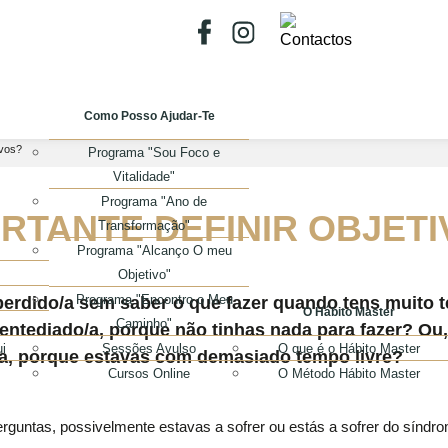
Como Posso Ajudar-Te
ivos?
Programa "Sou Foco e
Vitalidade"
Programa "Ano de
RTANTE DEFINIR OBJET
Transformação"
Programa "Alcanço O meu
Objetivo"
Programa "Encontro o Meu
erdido/a sem saber o que fazer quando tens muito t
O Hábito Master
Caminho"
entediado/a, porque não tinhas nada para fazer? Ou,
i
Sessões Avulso
O que é o Hábito Master
/a, porque estavas com demasiado tempo livre?
Cursos Online
O Método Hábito Master
untas, possivelmente estavas a sofrer ou estás a sofrer do síndroma